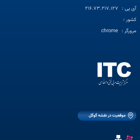
آی پی :
216.73.217.127
کشور :
مرورگر :
chrome
موقعیت در نقشه گوگل