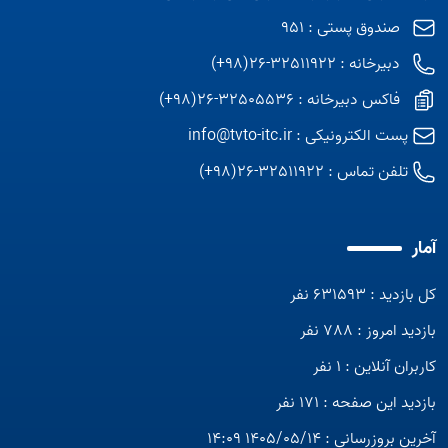
صندوق پستی : 951
دبیرخانه : 32511922-26(98+)
فاکس دبیرخانه : 32505536-26(98+)
پست الکترونیکی :
info@tvto-itc.ir
تلفن تماس :
32511922-26(98+)
آمار
کل بازدید : 631593 نفر
بازدید امروز : 788 نفر
کاربران آنلاین : 1 نفر
بازدید این صفحه : 171 نفر
آخرین بروزرسانی : 1405/05/14 14:09