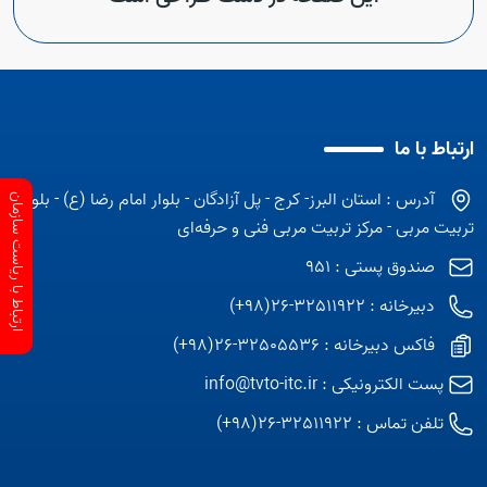
ارتباط با ما
آدرس : استان البرز- کرج - پل آزادگان - بلوار امام رضا (ع) - بلوار
ارتباط با ریاست سازمان
تربیت مربی - مرکز تربیت مربی فنی و حرفه‌ای
صندوق پستی : 951
دبیرخانه : 32511922-26(98+)
فاکس دبیرخانه : 32505536-26(98+)
پست الکترونیکی :
info@tvto-itc.ir
تلفن تماس :
32511922-26(98+)