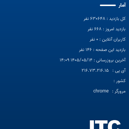
آمار
کل بازدید : 630648 نفر
بازدید امروز : 668 نفر
کاربران آنلاین : 0 نفر
بازدید این صفحه : 146 نفر
آخرین بروزرسانی : 1405/05/14 14:09
آی پی :
216.73.216.15
کشور :
مرورگر :
chrome