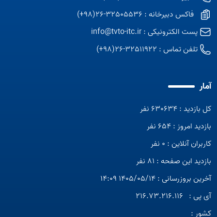
فاکس دبیرخانه : 32505536-26(98+)
پست الکترونیکی :
info@tvto-itc.ir
تلفن تماس :
32511922-26(98+)
آمار
کل بازدید : 630634 نفر
بازدید امروز : 654 نفر
کاربران آنلاین : 0 نفر
بازدید این صفحه : 81 نفر
آخرین بروزرسانی : 1405/05/14 14:09
آی پی :
216.73.216.116
کشور :