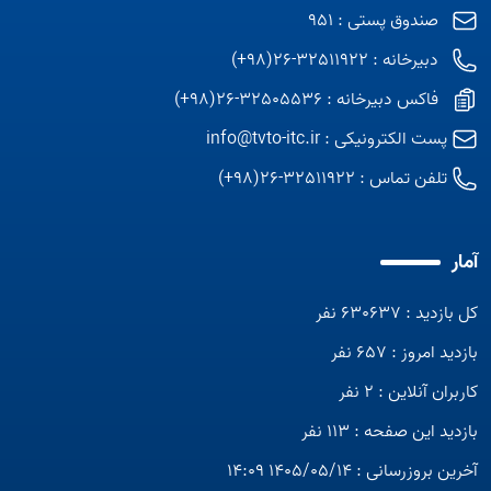
صندوق پستی : 951
دبیرخانه : 32511922-26(98+)
فاکس دبیرخانه : 32505536-26(98+)
پست الکترونیکی :
info@tvto-itc.ir
تلفن تماس :
32511922-26(98+)
آمار
کل بازدید : 630637 نفر
بازدید امروز : 657 نفر
کاربران آنلاین : 2 نفر
بازدید این صفحه : 113 نفر
آخرین بروزرسانی : 1405/05/14 14:09