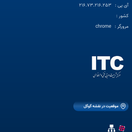
آی پی :
216.73.216.253
کشور :
مرورگر :
chrome
موقعیت در نقشه گوگل