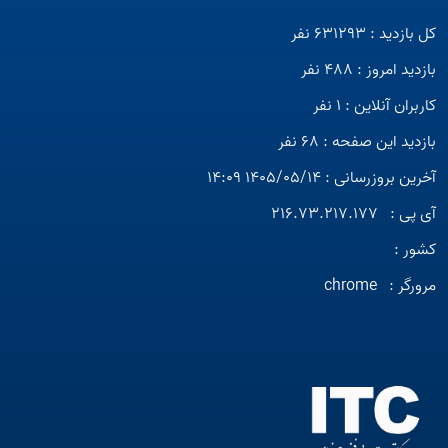
کل بازدید : 631293 نفر
بازدید امروز : 488 نفر
کاربران آنلاین : 1 نفر
بازدید این صفحه : 68 نفر
آخرین بروزرسانی : 1405/05/14 14:09
آی پی :
216.73.217.177
کشور :
مرورگر :
chrome