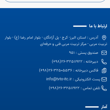
ارتباط با ما
آدرس : استان البرز- کرج - پل آزادگان - بلوار امام رضا (ع) - بلوار
تربیت مربی - مرکز تربیت مربی فنی و حرفه‌ای
صندوق پستی : 951
دبیرخانه : 32511922-26(98+)
فاکس دبیرخانه : 32505536-26(98+)
پست الکترونیکی :
info@tvto-itc.ir
تلفن تماس :
32511922-26(98+)
آمار