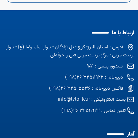
ارتباط با ما
آدرس : استان البرز- کرج - پل آزادگان - بلوار امام رضا (ع) - بلوار
تربیت مربی - مرکز تربیت مربی فنی و حرفه‌ای
صندوق پستی : 951
دبیرخانه : 32511922-26(98+)
فاکس دبیرخانه : 32505536-26(98+)
پست الکترونیکی :
info@tvto-itc.ir
تلفن تماس :
32511922-26(98+)
آمار