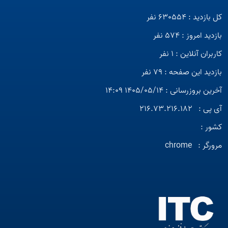
کل بازدید : 630554 نفر
بازدید امروز : 574 نفر
کاربران آنلاین : 1 نفر
بازدید این صفحه : 79 نفر
آخرین بروزرسانی : 1405/05/14 14:09
آی پی :
216.73.216.182
کشور :
مرورگر :
chrome