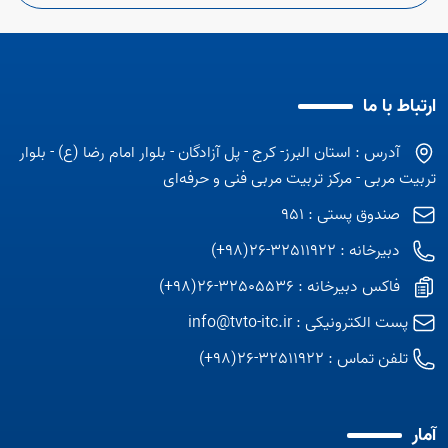
ارتباط با ما
آدرس : استان البرز- کرج - پل آزادگان - بلوار امام رضا (ع) - بلوار
تربیت مربی - مرکز تربیت مربی فنی و حرفه‌ای
صندوق پستی : 951
دبیرخانه : 32511922-26(98+)
فاکس دبیرخانه : 32505536-26(98+)
پست الکترونیکی :
info@tvto-itc.ir
تلفن تماس :
32511922-26(98+)
آمار