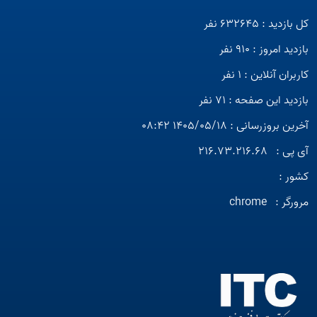
کل بازدید : 632645 نفر
بازدید امروز : 910 نفر
کاربران آنلاین : 1 نفر
بازدید این صفحه : 71 نفر
آخرین بروزرسانی : 1405/05/18 08:42
آی پی :
216.73.216.68
کشور :
مرورگر :
chrome