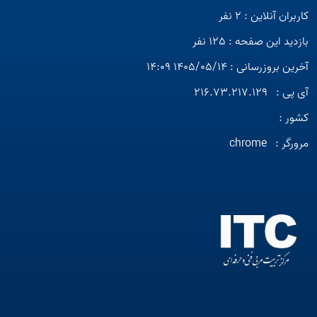
کاربران آنلاین : 2 نفر
بازدید این صفحه : 125 نفر
آخرین بروزرسانی : 1405/05/14 14:09
آی پی :
216.73.217.129
کشور :
مرورگر :
chrome