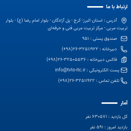
ارتباط با ما
آدرس : استان البرز- کرج - پل آزادگان - بلوار امام رضا (ع) - بلوار
تربیت مربی - مرکز تربیت مربی فنی و حرفه‌ای
صندوق پستی : 951
دبیرخانه : 32511922-26(98+)
فاکس دبیرخانه : 32505536-26(98+)
پست الکترونیکی :
info@tvto-itc.ir
تلفن تماس :
32511922-26(98+)
آمار
کل بازدید : 630571 نفر
بازدید امروز : 591 نفر