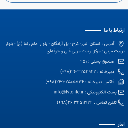
ارتباط با ما
آدرس : استان البرز- کرج - پل آزادگان - بلوار امام رضا (ع) - بلوار
تربیت مربی - مرکز تربیت مربی فنی و حرفه‌ای
صندوق پستی : 951
دبیرخانه : 32511922-26(98+)
فاکس دبیرخانه : 32505536-26(98+)
پست الکترونیکی :
info@tvto-itc.ir
تلفن تماس :
32511922-26(98+)
آمار