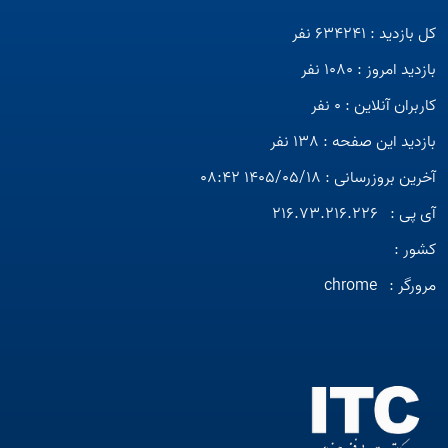
کل بازدید : 634241 نفر
بازدید امروز : 1080 نفر
کاربران آنلاین : 0 نفر
بازدید این صفحه : 138 نفر
آخرین بروزرسانی : 1405/05/18 08:42
آی پی :
216.73.216.226
کشور :
مرورگر :
chrome