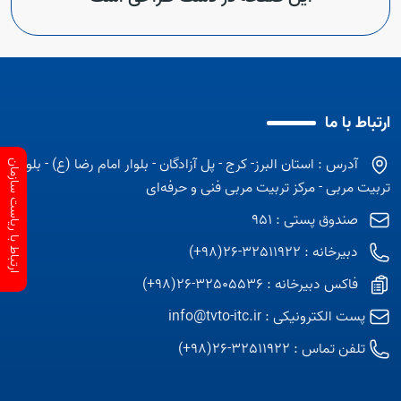
ارتباط با ما
آدرس : استان البرز- کرج - پل آزادگان - بلوار امام رضا (ع) - بلوار
ارتباط با ریاست سازمان
تربیت مربی - مرکز تربیت مربی فنی و حرفه‌ای
صندوق پستی : 951
دبیرخانه : 32511922-26(98+)
فاکس دبیرخانه : 32505536-26(98+)
پست الکترونیکی :
info@tvto-itc.ir
تلفن تماس :
32511922-26(98+)