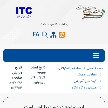
Open s
یکشنبه 18 مرداد 1405
Open s
FA
تاریخ ایجاد
تاریخ
صفحه اصلی
ساختار تشکیلاتی
صفحه :
ویرایش
معاونت آموزش
۱۴۰۲/۳/۶،‏
صفحه :
گروه های آموزشی
۱۰:۴۳:۵۵
۱۴۰۲/۳/۶،‏
هتلداری و گردشگری
۱۰:۴۴:۱۴
این صفحه در دست طراحی است