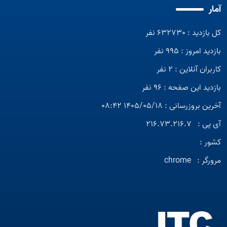
آمار
کل بازدید : 632730 نفر
بازدید امروز : 995 نفر
کاربران آنلاین : 2 نفر
بازدید این صفحه : 96 نفر
آخرین بروزرسانی : 1405/05/18 08:42
آی پی :
216.73.216.7
کشور :
مرورگر :
chrome