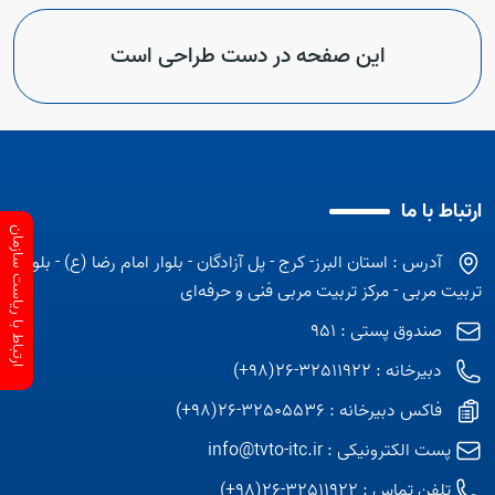
این صفحه در دست طراحی است
ارتباط با ما
ارتباط با ریاست سازمان
آدرس : استان البرز- کرج - پل آزادگان - بلوار امام رضا (ع) - بلوار
تربیت مربی - مرکز تربیت مربی فنی و حرفه‌ای
صندوق پستی : 951
دبیرخانه : 32511922-26(98+)
فاکس دبیرخانه : 32505536-26(98+)
پست الکترونیکی :
info@tvto-itc.ir
تلفن تماس :
32511922-26(98+)