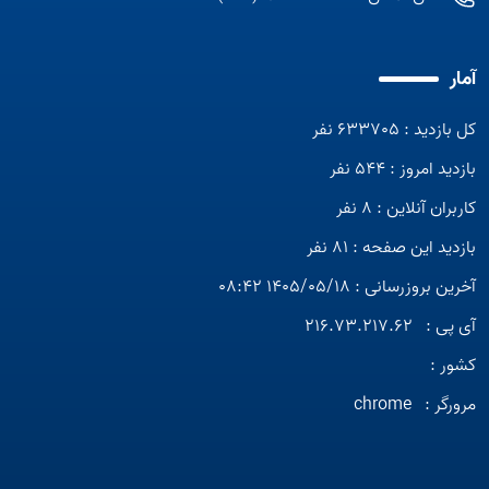
آمار
کل بازدید : 633705 نفر
بازدید امروز : 544 نفر
کاربران آنلاین : 8 نفر
بازدید این صفحه : 81 نفر
آخرین بروزرسانی : 1405/05/18 08:42
آی پی :
216.73.217.62
کشور :
مرورگر :
chrome