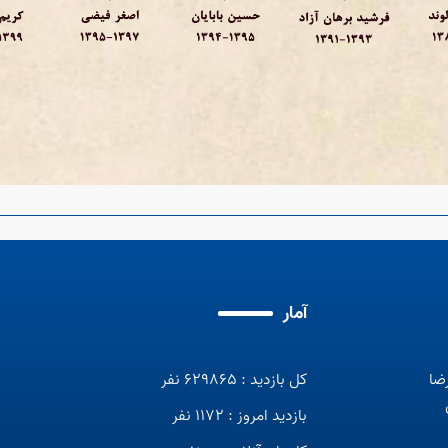
آمار
رضا
کل بازدید : 629865 نفر
بازدید امروز : 1172 نفر