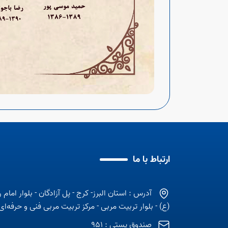
ارتباط با ما
آدرس : استان البرز- کرج - پل آزادگان - بلوار امام 
(ع) - بلوار تربیت مربی - مرکز تربیت مربی فنی و حرفه‌ای
صندوق پستی : 951