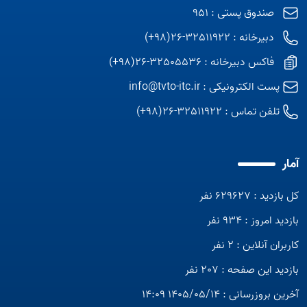
صندوق پستی : 951
دبیرخانه : 32511922-26(98+)
فاکس دبیرخانه : 32505536-26(98+)
پست الکترونیکی :
info@tvto-itc.ir
تلفن تماس :
32511922-26(98+)
آمار
کل بازدید : 629627 نفر
بازدید امروز : 934 نفر
کاربران آنلاین : 2 نفر
بازدید این صفحه : 207 نفر
آخرین بروزرسانی : 1405/05/14 14:09