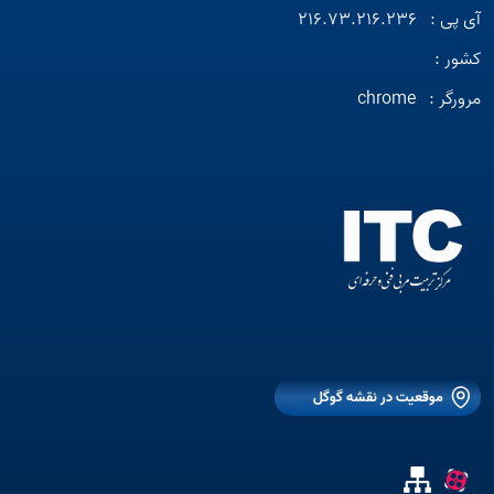
آی پی :
216.73.216.236
کشور :
مرورگر :
chrome
موقعیت در نقشه گوگل