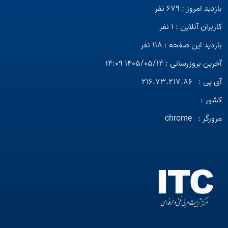
بازدید امروز : 679 نفر
کاربران آنلاین : 1 نفر
بازدید این صفحه : 118 نفر
آخرین بروزرسانی : 1405/05/14 14:09
آی پی :
216.73.217.86
کشور :
مرورگر :
chrome