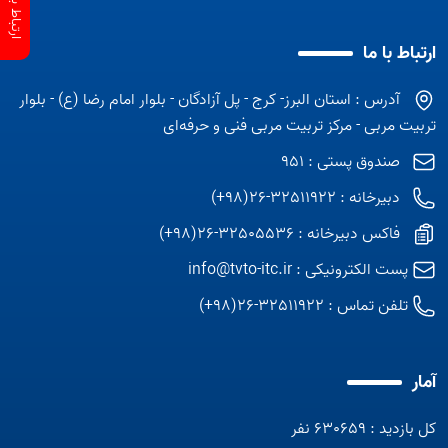
ارتباط با ما
آدرس : استان البرز- کرج - پل آزادگان - بلوار امام رضا (ع) - بلوار
تربیت مربی - مرکز تربیت مربی فنی و حرفه‌ای
صندوق پستی : 951
دبیرخانه : 32511922-26(98+)
فاکس دبیرخانه : 32505536-26(98+)
پست الکترونیکی :
info@tvto-itc.ir
تلفن تماس :
32511922-26(98+)
آمار
کل بازدید : 630659 نفر