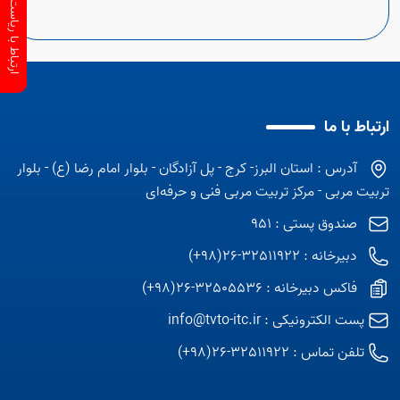
ارتباط با ریاست سازمان
ارتباط با ما
آدرس : استان البرز- کرج - پل آزادگان - بلوار امام رضا (ع) - بلوار
تربیت مربی - مرکز تربیت مربی فنی و حرفه‌ای
صندوق پستی : 951
دبیرخانه : 32511922-26(98+)
فاکس دبیرخانه : 32505536-26(98+)
پست الکترونیکی :
info@tvto-itc.ir
تلفن تماس :
32511922-26(98+)