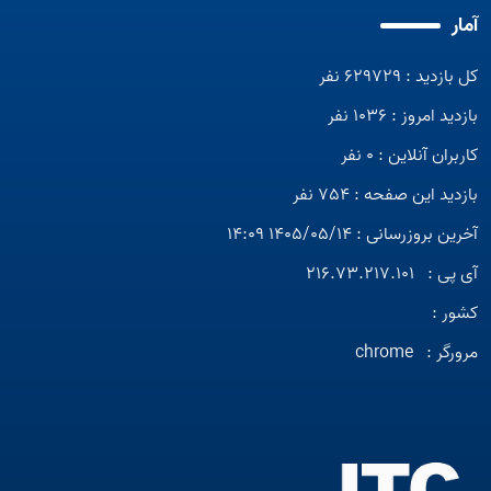
آمار
کل بازدید : 629729 نفر
بازدید امروز : 1036 نفر
کاربران آنلاین : 0 نفر
بازدید این صفحه : 754 نفر
آخرین بروزرسانی : 1405/05/14 14:09
آی پی :
216.73.217.101
کشور :
مرورگر :
chrome