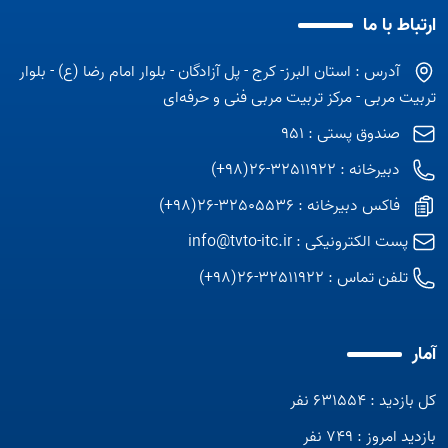
ارتباط با ما
آدرس : استان البرز- کرج - پل آزادگان - بلوار امام رضا (ع) - بلوار
تربیت مربی - مرکز تربیت مربی فنی و حرفه‌ای
صندوق پستی : 951
دبیرخانه : 32511922-26(98+)
فاکس دبیرخانه : 32505536-26(98+)
پست الکترونیکی :
info@tvto-itc.ir
تلفن تماس :
32511922-26(98+)
آمار
کل بازدید : 631554 نفر
بازدید امروز : 749 نفر