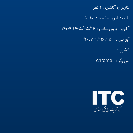
کاربران آنلاین : 1 نفر
بازدید این صفحه : 101 نفر
آخرین بروزرسانی : 1405/05/14 14:09
آی پی :
216.73.216.196
کشور :
مرورگر :
chrome