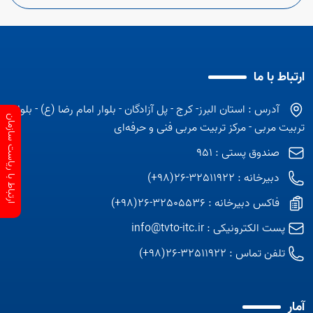
ارتباط با ما
آدرس : استان البرز- کرج - پل آزادگان - بلوار امام رضا (ع) - بلوار
ارتباط با ریاست سازمان
تربیت مربی - مرکز تربیت مربی فنی و حرفه‌ای
صندوق پستی : 951
دبیرخانه : 32511922-26(98+)
فاکس دبیرخانه : 32505536-26(98+)
پست الکترونیکی :
info@tvto-itc.ir
تلفن تماس :
32511922-26(98+)
آمار