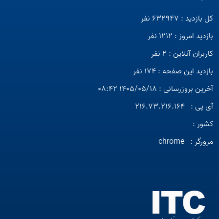
کل بازدید : 632947 نفر
بازدید امروز : 1212 نفر
کاربران آنلاین : 2 نفر
بازدید این صفحه : 174 نفر
آخرین بروزرسانی : 1405/05/18 08:42
آی پی :
216.73.216.164
کشور :
مرورگر :
chrome