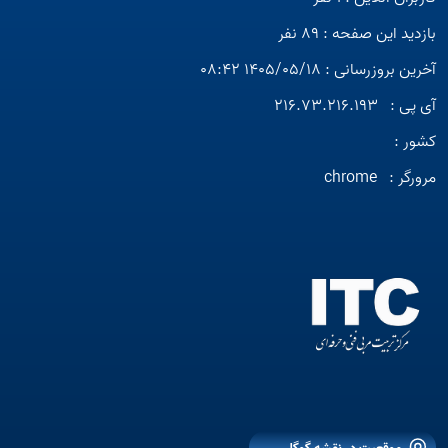
بازدید این صفحه : 89 نفر
آخرین بروزرسانی : 1405/05/18 08:42
آی پی :
216.73.216.193
کشور :
مرورگر :
chrome