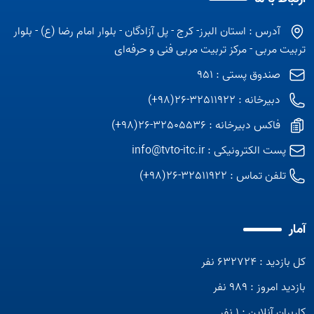
آدرس : استان البرز- کرج - پل آزادگان - بلوار امام رضا (ع) - بلوار
تربیت مربی - مرکز تربیت مربی فنی و حرفه‌ای
صندوق پستی : 951
دبیرخانه : 32511922-26(98+)
فاکس دبیرخانه : 32505536-26(98+)
پست الکترونیکی :
info@tvto-itc.ir
تلفن تماس :
32511922-26(98+)
آمار
کل بازدید : 632724 نفر
بازدید امروز : 989 نفر
کاربران آنلاین : 1 نفر