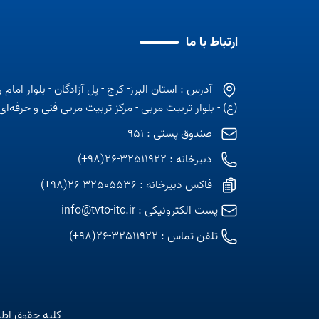
ارتباط با ما
آدرس : استان البرز- کرج - پل آزادگان - بلوار امام 
(ع) - بلوار تربیت مربی - مرکز تربیت مربی فنی و حرفه‌ای
صندوق پستی : 951
دبیرخانه : 32511922-26(98+)
فاکس دبیرخانه : 32505536-26(98+)
پست الکترونیکی :
info@tvto-itc.ir
تلفن تماس :
32511922-26(98+)
کلیه حقوق اطل