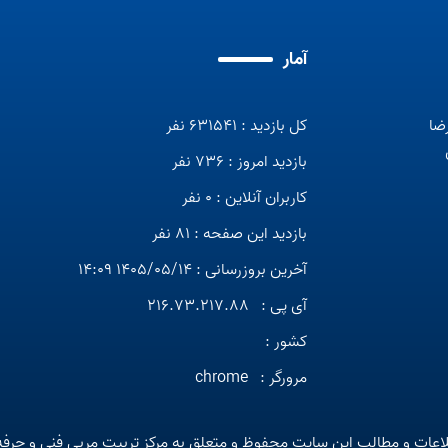
آمار
رضا
کل بازدید : 631541 نفر
بازدید امروز : 736 نفر
کاربران آنلاین : 0 نفر
بازدید این صفحه : 81 نفر
آخرین بروزرسانی : 1405/05/14 14:09
آی پی :
216.73.217.88
کشور :
مرورگر :
chrome
اعات و مطالب این سایت محفوظ و متعلق به مرکز تربیت مربی فنی و حرفه