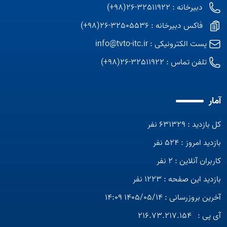
دبیرخانه : 32511922-26(98+)
فاکس دبیرخانه : 32505536-26(98+)
پست الکترونیکی :
info@tvto-itc.ir
تلفن تماس :
32511922-26(98+)
آمار
کل بازدید : 631329 نفر
بازدید امروز : 524 نفر
کاربران آنلاین : 2 نفر
بازدید این صفحه : 1223 نفر
آخرین بروزرسانی : 1405/05/14 14:09
آی پی :
216.73.217.154