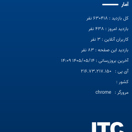
آمار
کل بازدید : 630418 نفر
بازدید امروز : 438 نفر
کاربران آنلاین : 3 نفر
بازدید این صفحه : 83 نفر
آخرین بروزرسانی : 1405/05/14 14:09
آی پی :
216.73.217.150
کشور :
مرورگر :
chrome