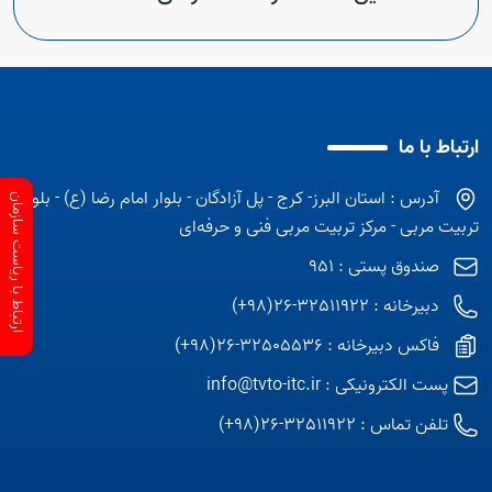
ارتباط با ما
آدرس : استان البرز- کرج - پل آزادگان - بلوار امام رضا (ع) - بلوار
ارتباط با ریاست سازمان
تربیت مربی - مرکز تربیت مربی فنی و حرفه‌ای
صندوق پستی : 951
دبیرخانه : 32511922-26(98+)
فاکس دبیرخانه : 32505536-26(98+)
پست الکترونیکی :
info@tvto-itc.ir
تلفن تماس :
32511922-26(98+)