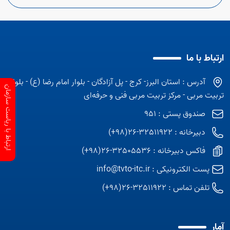
ارتباط با ما
آدرس : استان البرز- کرج - پل آزادگان - بلوار امام رضا (ع) - بلوار
ارتباط با ریاست سازمان
تربیت مربی - مرکز تربیت مربی فنی و حرفه‌ای
صندوق پستی : 951
دبیرخانه : 32511922-26(98+)
فاکس دبیرخانه : 32505536-26(98+)
پست الکترونیکی :
info@tvto-itc.ir
تلفن تماس :
32511922-26(98+)
آمار