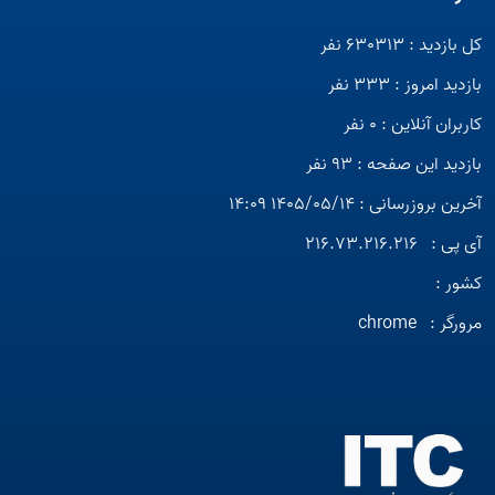
کل بازدید : 630313 نفر
بازدید امروز : 333 نفر
کاربران آنلاین : 0 نفر
بازدید این صفحه : 93 نفر
آخرین بروزرسانی : 1405/05/14 14:09
آی پی :
216.73.216.216
کشور :
مرورگر :
chrome