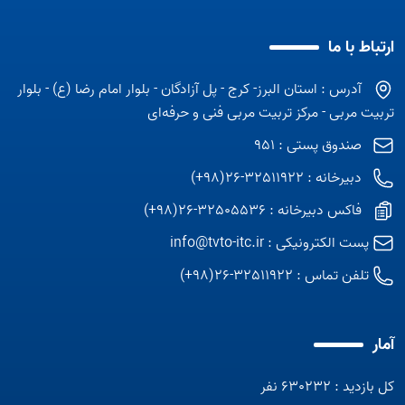
ارتباط با ما
آدرس : استان البرز- کرج - پل آزادگان - بلوار امام رضا (ع) - بلوار
تربیت مربی - مرکز تربیت مربی فنی و حرفه‌ای
صندوق پستی : 951
دبیرخانه : 32511922-26(98+)
فاکس دبیرخانه : 32505536-26(98+)
پست الکترونیکی :
info@tvto-itc.ir
تلفن تماس :
32511922-26(98+)
آمار
کل بازدید : 630232 نفر