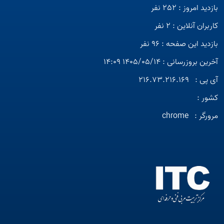
بازدید امروز : 252 نفر
کاربران آنلاین : 2 نفر
بازدید این صفحه : 96 نفر
آخرین بروزرسانی : 1405/05/14 14:09
آی پی :
216.73.216.169
کشور :
مرورگر :
chrome