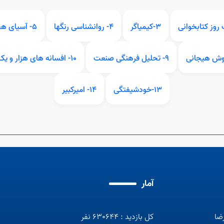
3-کیمیاگر
4- روانشناسی رنگها
5- آسیای هفت سنگ
9- تحلیل فرهنگی صنعت
10- افسانه های هزار و یک شب
13-خودشیفتگی
14- امیرکبیر
آمار
رضا
کل بازدید : 630644 نفر