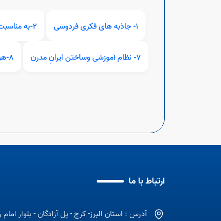
1- جاذبه های فکری فردوسی
2-به مناسبت روز کتابخوانی
7- نظام آموزشی وساختن ایرانِ مدرن
8-هوش هیجانی
ارتباط با ما
آدرس : استان البرز- کرج - پل آزادگان - بلوار امام 