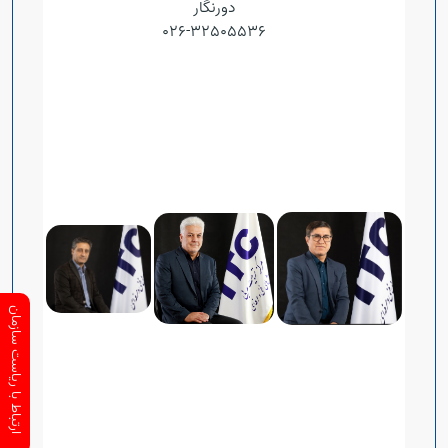
دورنگار
32505536-026
ارتباط با ریاست سازمان