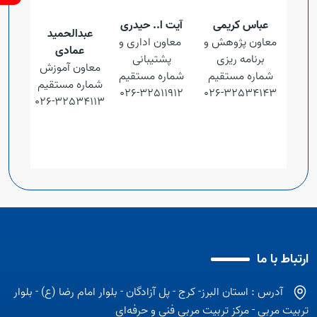
عباس کریمی
آیت ا.. حیدری
عبدالحمید
معاون پژوهش و
معاون اداری و
عمادی
برنامه ریزی
پشتیبانی
معاون آموزش
شماره مستقیم
شماره مستقیم
شماره مستقیم
32511912-026
32534143-026
32534113-026
ارتباط با ما
آدرس : استان البرز- کرج - پل آزادگان - بلوار امام رضا (ع) - بلوار
تربیت مربی - مرکز تربیت مربی فنی و حرفه‌ای