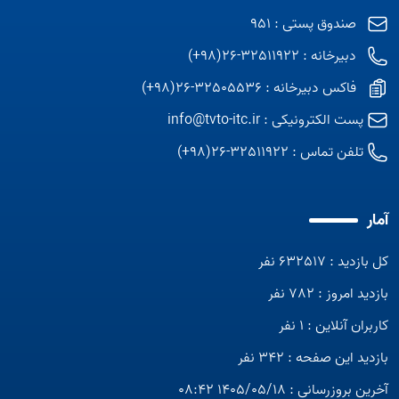
صندوق پستی : 951
دبیرخانه : 32511922-26(98+)
فاکس دبیرخانه : 32505536-26(98+)
پست الکترونیکی :
info@tvto-itc.ir
تلفن تماس :
32511922-26(98+)
آمار
کل بازدید : 632517 نفر
بازدید امروز : 782 نفر
کاربران آنلاین : 1 نفر
بازدید این صفحه : 342 نفر
آخرین بروزرسانی : 1405/05/18 08:42